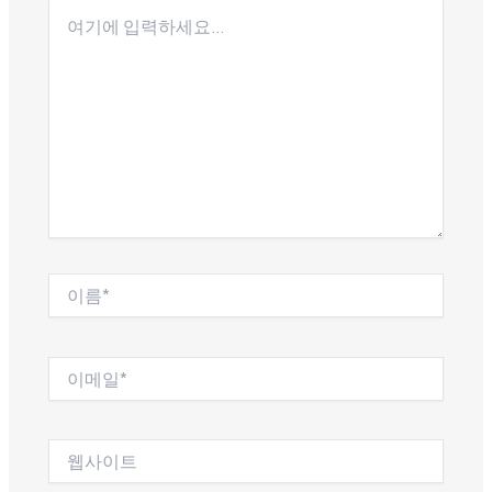
여
기
에
입
력
하
세
요...
이
름
*
이
메
일
*
웹
사