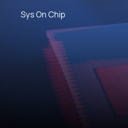
콘
텐
Sys On Chip
츠
로
건
너
뛰
기