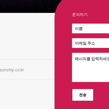
문의하기
onchip.co.kr
전송