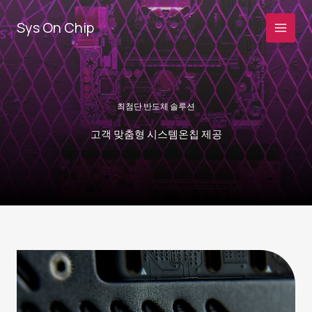
콘
텐
Sys On Chip
츠
로
건
너
최첨단 반도체 솔루션
뛰
기
고객 맞춤형 시스템온칩 제공