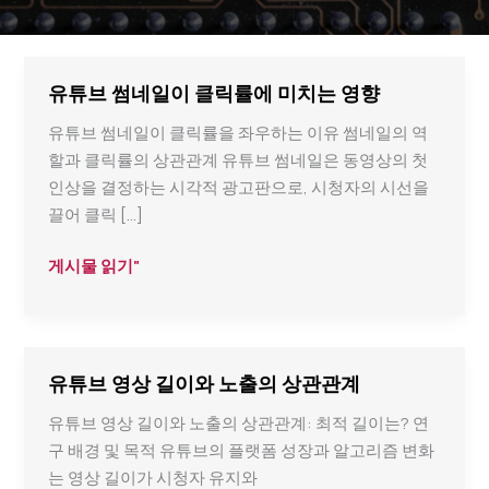
유튜브 썸네일이 클릭률에 미치는 영향
유튜브 썸네일이 클릭률을 좌우하는 이유 썸네일의 역
할과 클릭률의 상관관계 유튜브 썸네일은 동영상의 첫
인상을 결정하는 시각적 광고판으로, 시청자의 시선을
끌어 클릭 […]
유
게시물 읽기"
튜
브
썸
네
유튜브 영상 길이와 노출의 상관관계
일
유튜브 영상 길이와 노출의 상관관계: 최적 길이는? 연
이
구 배경 및 목적 유튜브의 플랫폼 성장과 알고리즘 변화
클
는 영상 길이가 시청자 유지와
릭