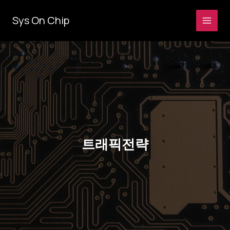
콘
텐
Sys On Chip
츠
로
건
너
뛰
기
트래픽전략