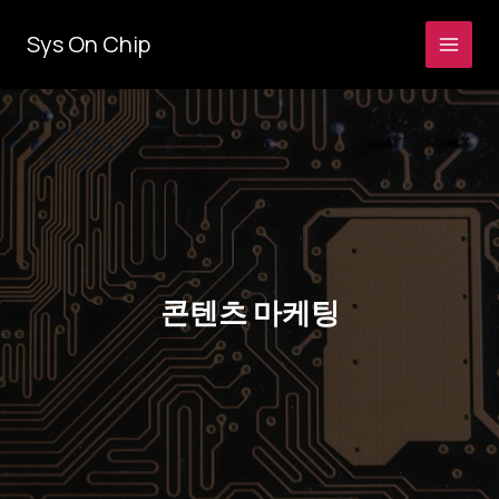
콘
텐
Sys On Chip
츠
로
건
너
뛰
기
콘텐츠 마케팅