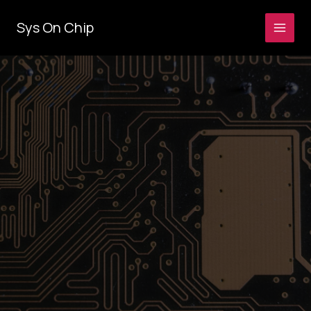
콘
텐
Sys On Chip
츠
로
건
너
뛰
기