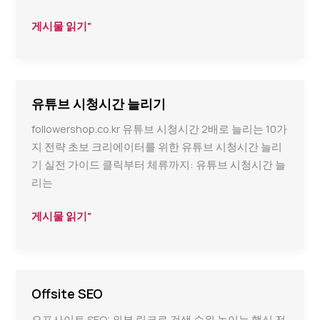
인
게시물 읽기"
스
타
그
램
유튜브 시청시간 늘리기
키
followershop.co.kr 유튜브 시청시간 2배로 늘리는 10가
워
지 전략 초보 크리에이터를 위한 유튜브 시청시간 늘리
드
기 실전 가이드 클릭부터 체류까지: 유튜브 시청시간 늘
전
리는
략
유
게시물 읽기"
튜
브
시
청
Offsite SEO
시
오프사이트 SEO: 외부 링크로 검색 순위 높이는 핵심 전