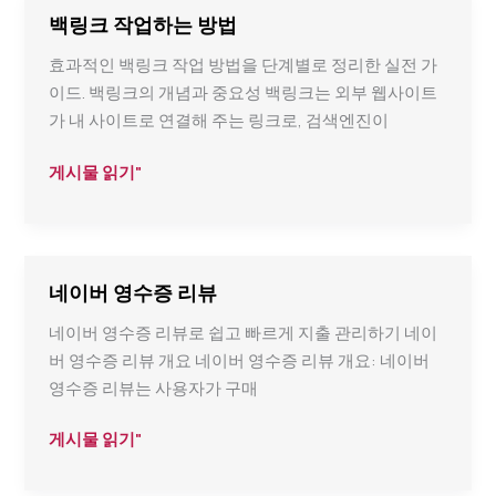
청
백링크 작업하는 방법
지
효과적인 백링크 작업 방법을 단계별로 정리한 실전 가
속
이드. 백링크의 개념과 중요성 백링크는 외부 웹사이트
시
가 내 사이트로 연결해 주는 링크로, 검색엔진이
간
늘
백
게시물 읽기"
리
링
기
크
작
업
네이버 영수증 리뷰
하
네이버 영수증 리뷰로 쉽고 빠르게 지출 관리하기 네이
는
버 영수증 리뷰 개요 네이버 영수증 리뷰 개요: 네이버
방
영수증 리뷰는 사용자가 구매
법
네
게시물 읽기"
이
버